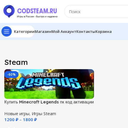
Категории
Магазин
Мой Аккаунт
Контакты
Корзина
Steam
-60%
Купить Minecraft Legends пк код активации
Steam
Новые игры
,
Игры Steam
1200
₽
–
1800
₽