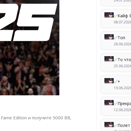
24.07.202
✅
Кайф 
08.07.202
✅
Топ
28.06.202
✅
То чт
25.06.202
✅
+
19.06.202
✅
Прекр
12.06.202
Fame Edition и получите 5000 ВВ,
✅
Полет