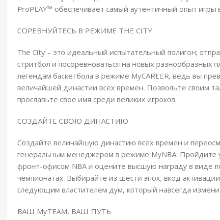
ProPLAY™ обеспечивает самый аутентичный опыт игры 
СОРЕВНУЙТЕСЬ В РЕЖИМЕ THE CITY
The City – это идеальный испытательный полигон; отпра
стритбол и посоревноваться на новых разнообразных 
легендам баскетбола в режиме MyCAREER, ведь вы пре
величайшей династии всех времен. Позвольте своим тал
прославьте свое имя среди великих игроков.
СОЗДАЙТЕ СВОЮ ДИНАСТИЮ
Создайте величайшую династию всех времен и переосм
генеральным менеджером в режиме MyNBA. Пройдите у
фронт-офисом NBA и оцените высшую награду в виде п
чемпионатах. Выбирайте из шести эпох, вкод активации
следующим властителем дум, который навсегда изменит
ВАШ MyTEAM, ВАШ ПУТЬ