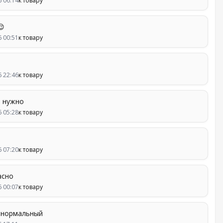
6 06:14
к товару
😌
6 00:51
к товару
6 22:46
к товару
о нужно
6 05:28
к товару
6 07:20
к товару
асно
6 00:07
к товару
 нормальный