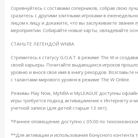
Соревнуйтесь с составами соперников, собрав свою луч
сразитесь с другими элитными игроками в еженедельном 
лицом к лицу и докажите, что вы заслуживаете звания 
мероприятии. Собирайте новые карты, овладевайте осн
СТАНЬТЕ ЛЕГЕНДОЙ WNBA
Стремитесь к статусу G.O.A.T. в режиме The W и созда
своей карьеры. Почитайте выдающихся игроков прошло
уровню и внося свое имя в книгу рекордов. Возглавьте
с талантами мирового уровня в режиме The W Online.
Режимы Play Now, MyNBA и MyLEAGUE доступны офлайн.
игры требуется подкод активацииение к Интернету и 
учетной записи (для детей старше 13 лет).
*Раннее оповещение доступно с 05:00 по тихоокеанско
**Для активации и использования бонусного контента 