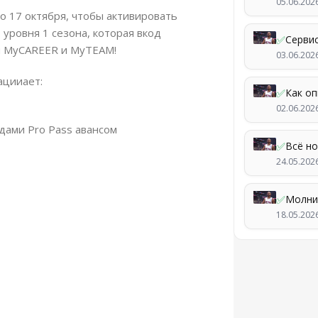
05.06.202
до 17 октября, чтобы активировать
 уровня 1 сезона, которая вкод
✅
Серви
ля MyCAREER и MyTEAM!
03.06.202
ацииает:
✅
Как о
02.06.202
дами Pro Pass авансом
✅
Всё н
24.05.202
✅
Молни
18.05.202