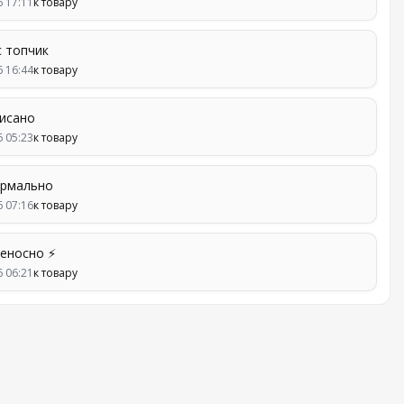
6 17:11
к товару
с топчик
6 16:44
к товару
писано
6 05:23
к товару
ормально
6 07:16
к товару
еносно ⚡
6 06:21
к товару