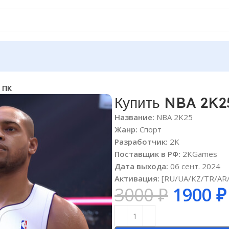
 ПК
Купить NBA 2K25
Название:
NBA 2K25
Жанр:
Спорт
Разработчик:
2K
Поставщик в РФ:
2KGames
Дата выхода:
06 сент. 2024
Активация:
[RU/UA/KZ/TR/AR/
3000
₽
1900
₽