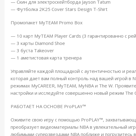
— Скин для электроскейтборда Jayson Tatum
— Футболка 2K25 Cover Stars Design T-Shirt
Промопакет MyTEAM Promo Box
— 10 карт MyTEAM Player Cards (3 гарантированно с ре
— 3 карты Diamond Shoe
— 3 буста Takeover
— 1 аметистовая карта тренера
Управляйте каждой площадкой с аутентичностью и реа
которая дает вам полный контроль над вашей игрой в N
режимах MyCAREER, MyTEAM, MyNBA и The W. Проявите
настройки и исследуйте совершенно новый режим The C
РАБОТАЕТ НА ОСНОВЕ ProPLAY™
Оживите свою игру с помощью ProPLAY™, захватывающ
преобразует видеоматериалы NBA в увлекательный игр
любимыми суперзвездами NBA поближе и погрузитесь 