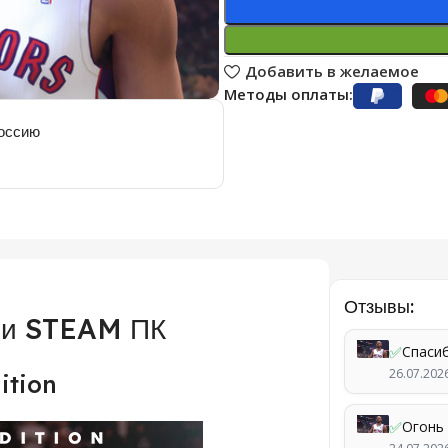
Добавить в желаемое
Методы оплаты:
Россию
Отзывы:
ии STEAM ПК
✅
Спасиб
26.07.202
ition
✅
Огонь 