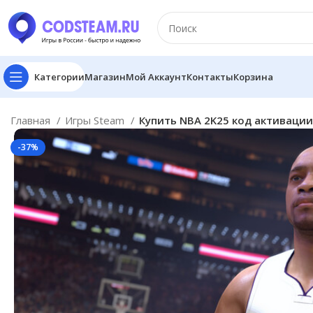
Категории
Магазин
Мой Аккаунт
Контакты
Корзина
Главная
Игры Steam
Купить NBA 2K25 код активации
-37%