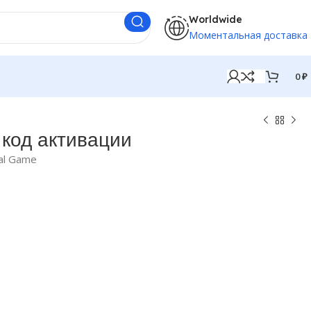
Worldwide
Моментальная доставка
0
₽
код активации
al Game