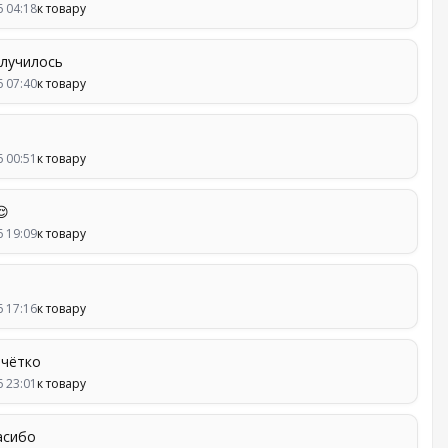
6 04:18
к товару
олучилось
6 07:40
к товару
6 00:51
к товару
😌
6 19:09
к товару
6 17:16
к товару
 чётко
6 23:01
к товару
асибо