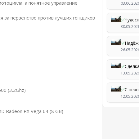
мотоцикла, а понятное управление
03.06.202
ься за первенство против лучших гонщиков
✅
Чудес
30.05.202
✅
Надёж
26.05.202
✅
Сделк
13.05.202
✅
С перв
600 (3.2Ghz)
12.05.202
MD Radeon RX Vega 64 (8 GB)