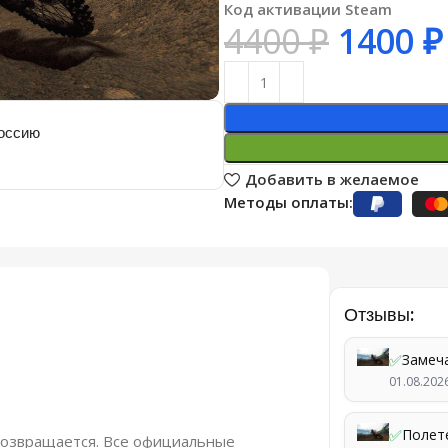
Код активации Steam
4400
₽
1400
₽
Россию
Добавить в желаемое
Методы оплаты:
Отзывы:
и
✅
Замеч
01.08.202
✅
Полет
возвращается. Все официальные