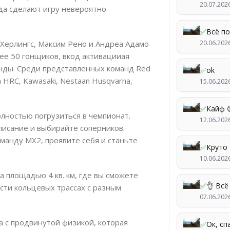
20.07.202
ода сделают игру невероятно
✅
Всё п
Херлингс, Максим Рено и Андреа Адамо
20.06.202
лее 50 гонщиков, вкод активацииая
нды. Среди представленных команд Red
✅
ok
a HRC, Kawasaki, Nestaan Husqvarna,
15.06.202
✅
Кайф 
лностью погрузиться в чемпионат.
12.06.202
писание и выбирайте соперников.
манду MX2, проявите себя и станьте
✅
Круто
10.06.202
 площадью 4 кв. км, где вы сможете
✅
👌 Всё
сти кольцевых трассах с разным
07.06.202
а с продвинутой физикой, которая
✅
Ок, сп