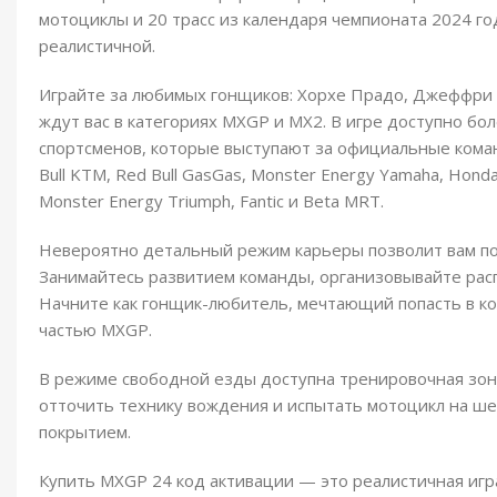
мотоциклы и 20 трасс из календаря чемпионата 2024 г
реалистичной.
Играйте за любимых гонщиков: Хорхе Прадо, Джеффри 
ждут вас в категориях MXGP и MX2. В игре доступно бо
спортсменов, которые выступают за официальные кома
Bull KTM, Red Bull GasGas, Monster Energy Yamaha, Hond
Monster Energy Triumph, Fantic и Beta MRT.
Невероятно детальный режим карьеры позволит вам по
Занимайтесь развитием команды, организовывайте рас
Начните как гонщик-любитель, мечтающий попасть в ко
частью MXGP.
В режиме свободной езды доступна тренировочная зона
отточить технику вождения и испытать мотоцикл на ше
покрытием.
Купить MXGP 24 код активации — это реалистичная игр