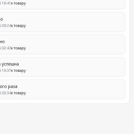
6 18:41
к товару
но
6 09:24
к товару
но
6 02:43
к товару
а успешна
6 16:37
к товару
ого раза
6 03:34
к товару