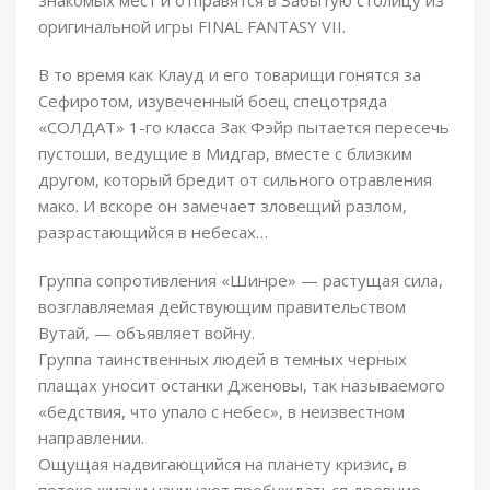
оригинальной игры FINAL FANTASY VII.
В то время как Клауд и его товарищи гонятся за
Сефиротом, изувеченный боец спецотряда
«СОЛДАТ» 1-го класса Зак Фэйр пытается пересечь
пустоши, ведущие в Мидгар, вместе с близким
другом, который бредит от сильного отравления
мако. И вскоре он замечает зловещий разлом,
разрастающийся в небесах…
Группа сопротивления «Шинре» — растущая сила,
возглавляемая действующим правительством
Вутай, — объявляет войну.
Группа таинственных людей в темных черных
плащах уносит останки Дженовы, так называемого
«бедствия, что упало с небес», в неизвестном
направлении.
Ощущая надвигающийся на планету кризис, в
потоке жизни начинают пробуждаться древние