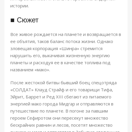
истории.
■ Сюжет
Все живое рождается на планете и возвращается в
ее объятия, таков баланс потока жизни. Однако
зловещая корпорация «Шинра» стремится
нарушить его, выкачивая жизненную энергию
планеты и расходуя ее в качестве топлива под
названием «мако».
После жестокой битвы бывший боец спецотряда
«СОЛДАТ» Клауд Страйф и его товарищи Тифа,
Эйрит, Баррет и Ред XIII сбегают из питаемого
энергией мако города Мидгар и отправляются в
путешествие по планете. В погоне за павшим
героем Сефиротом они пересекут множество
бескрайних равнин и лесов, посетят множество
знакомых мест и отправятся в Забытую столицу из