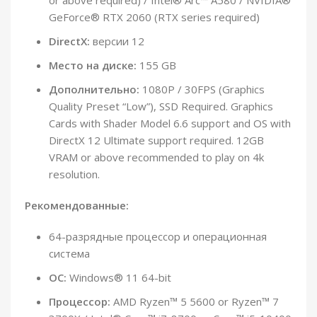
or above required) / Intel® Arc™ A580 / NVIDIA®
GeForce® RTX 2060 (RTX series required)
DirectX:
версии 12
Место на диске:
155 GB
Дополнительно:
1080P / 30FPS (Graphics
Quality Preset “Low”), SSD Required. Graphics
Cards with Shader Model 6.6 support and OS with
DirectX 12 Ultimate support required. 12GB
VRAM or above recommended to play on 4k
resolution.
Рекомендованные:
64-разрядные процессор и операционная
система
ОС:
Windows® 11 64-bit
Процессор:
AMD Ryzen™ 5 5600 or Ryzen™ 7