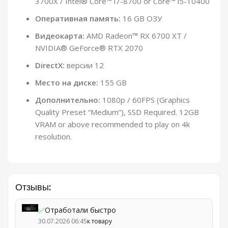
3700X / Intel® Core™ i7-8700 or Core™ i5-10400
Оперативная память:
16 GB ОЗУ
Видеокарта:
AMD Radeon™ RX 6700 XT /
NVIDIA® GeForce® RTX 2070
DirectX:
версии 12
Место на диске:
155 GB
Дополнительно:
1080p / 60FPS (Graphics
Quality Preset “Medium”), SSD Required. 12GB
VRAM or above recommended to play on 4k
resolution.
Отзывы:
✅
Отработали быстро
30.07.2026 06:45
к товару