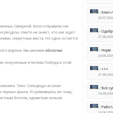
✅
Ключ 
29.07.202
ченных Скверной. Боги отправили нас
✅
Одобр
и ресурсы. Никто не знает, что нас ждет
27.06.202
ники, секретные места. Но одно остается
ного ворона. Мы меняем
оболочки
✅
Норм
24.06.202
ия, полученные в битвах.Победа в этой
✅
+++
21.06.202
ражника. Тихо. Сильфида-ассасин
✅
Всё су
а черных крыла. Устремившись во тьму,
16.06.202
летным болтом, ядовитым зельем.
✅
Работ
16.06.202