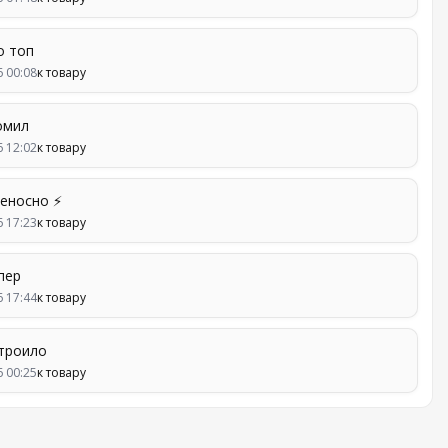
о топ
6 00:08
к товару
омил
6 12:02
к товару
еносно ⚡
6 17:23
к товару
пер
6 17:44
к товару
строило
6 00:25
к товару