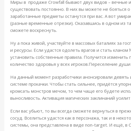
Миры в продаже Crowfall бывают двух видов – вечные
существовать постоянно. В них вы можете не бояться о
заработанные предметы останутся при вас. А вот умир
(разные временные отрезки). Оказавшись в одном из та
сможете воскреснуть.
Ну а пока живой, участвуйте в массовых баталиях за го
и ресурсы. Если удастся одолеть врагов и стать кланом
установить собственные правила. Получится изменить 
количество здоровья у всех игроков.Переселение души
На данный момент разработчики анонсировали девять и
системе прокачки. Чтобы стать сильнее, придётся упор
кромсать монстров мечом, то чем чаще его будете испо
выносливость. Активация магических заклинаний усилит 
Если вас убьют, то вы всегда сможете вернуться в пре
сосуд. Вселиться удастся как в персонажа, так и в неко
системы, она представлена в виде non-target. И ещё, в 