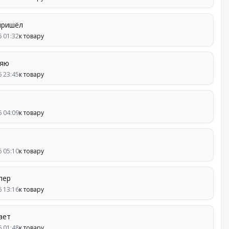
пришёл
6 01:32
к товару
яю
6 23:45
к товару
6 04:09
к товару
6 05:10
к товару
пер
6 13:16
к товару
ает
6 01:48
к товару