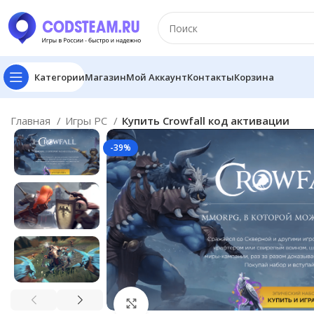
Категории
Магазин
Мой Аккаунт
Контакты
Корзина
Главная
Игры PC
Купить Crowfall код активации
-39%
Click to enlarge