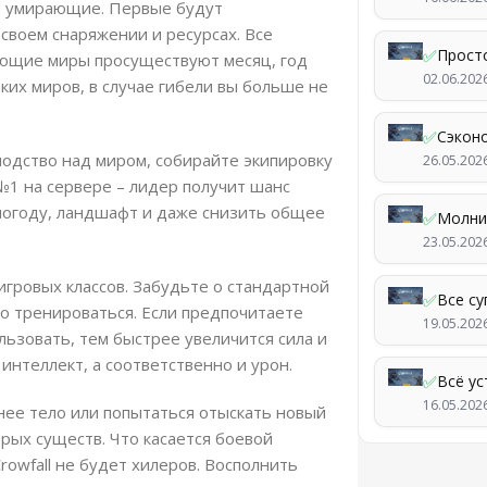
 и умирающие. Первые будут
 своем снаряжении и ресурсах. Все
✅
Прост
ающие миры просуществуют месяц, год
02.06.202
ких миров, в случае гибели вы больше не
✅
Сэкон
сподство над миром, собирайте экипировку
26.05.202
 №1 на сервере – лидер получит шанс
погоду, ландшафт и даже снизить общее
✅
Молни
23.05.202
гровых классов. Забудьте о стандартной
✅
Все су
но тренироваться. Если предпочитаете
19.05.202
льзовать, тем быстрее увеличится сила и
интеллект, а соответственно и урон.
✅
Всё у
16.05.202
жнее тело или попытаться отыскать новый
торых существ. Что касается боевой
Crowfall не будет хилеров. Восполнить