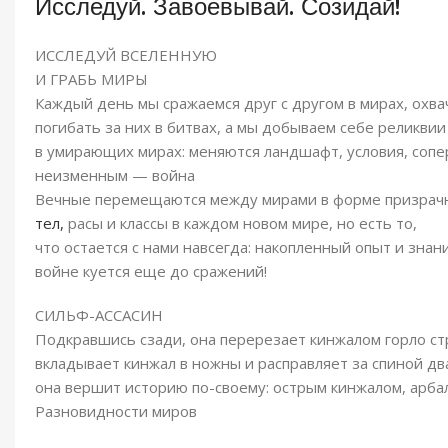
Исследуй. Завоевывай. Созидай!
ИССЛЕДУЙ ВСЕЛЕННУЮ
И ГРАБЬ МИРЫ
Каждый день мы сражаемся друг с другом в мирах, охва
погибать за них в битвах, а мы добываем себе реликвии 
в умирающих мирах: меняются ландшафт, условия, сопер
неизменным — война
Вечные перемещаются между мирами в форме призрач
тел,
расы и классы в каждом новом мире, но есть то,
что остается с нами навсегда: накопленный опыт и знан
войне куется еще до сражений!
СИЛЬФ-АССАСИН
Подкравшись сзади, она перерезает кинжалом горло ст
вкладывает кинжал в ножны и расправляет за спиной дв
она вершит историю по-своему: острым кинжалом, арба
Разновидности миров